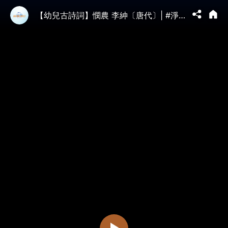
【幼兒古詩詞】憫農 李紳〔唐代〕| #淨地書院 #傳統文化 #唐詩 #兒童 #教育 #憫農 #李紳