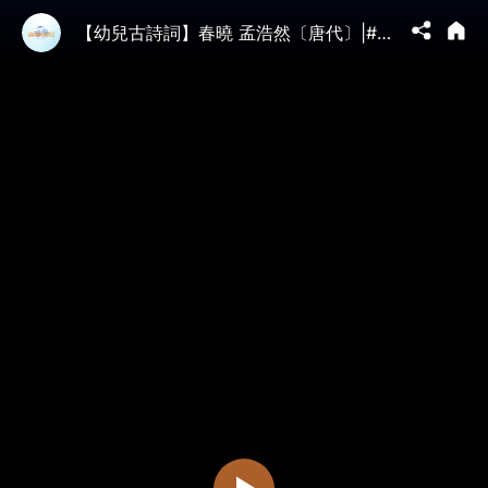
【幼兒古詩詞】春曉 孟浩然〔唐代〕|#淨地書院 #傳統文化 #幼兒 #教育 #唐詩 #春曉 #孟浩然