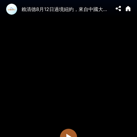
賴清德8月12日過境紐約，來自中國大陸的華人在酒店外歡迎，高喊「支持台灣」「打擊中共滲透」「消滅匪共」「光復大陸」，表達廣大中國大陸同胞拋棄中共，嚮往自由民主的強烈心聲！