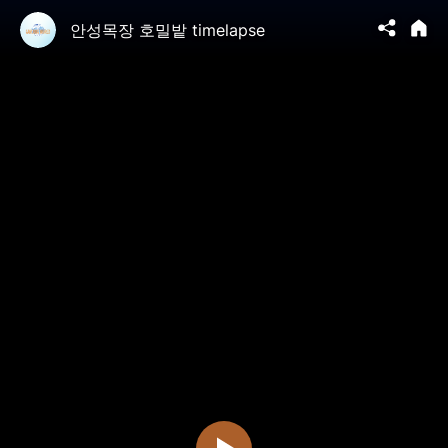
안성목장 호밀밭 timelapse