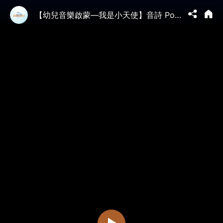
【幼兒音樂啟蒙—我是小天使】音詩 Poeme 蕭松