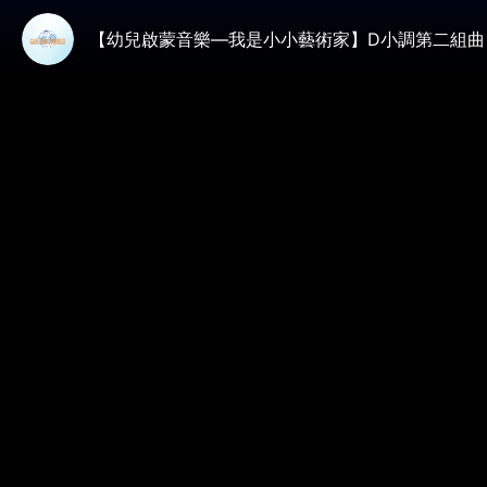
【幼兒啟蒙音樂—我是小小藝術家】D小調第二組曲 中提