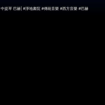
琴 巴赫| #淨地書院 #傳統音樂 #西方音樂 #巴赫