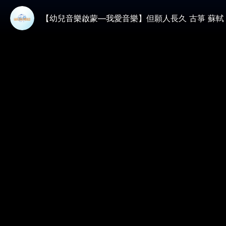
【幼兒音樂啟蒙—我愛音樂】但願人長久 古箏 蘇軾