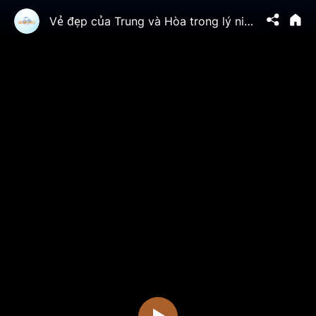
Vẻ đẹp của Trung và Hòa trong lý niệm truyền thống | TTV - Văn Hóa