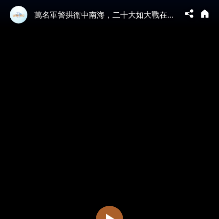
萬名軍警拱衛中南海，二十大如大戰在即；全會剛開新華社急發短文‘他還在’，央視不報，軍報不提，反了的節奏；前線將軍稱俄無贏機會，普京撤親信防長紹伊古，無差異空襲基輔【江峰漫談20221010第560期】