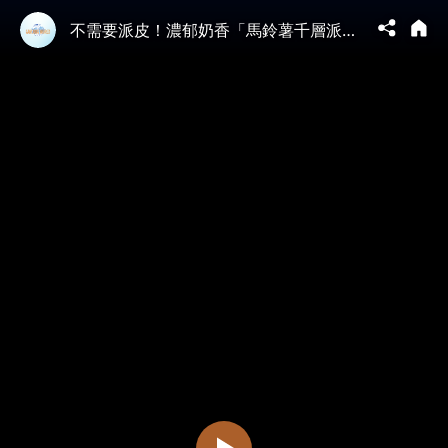
不需要派皮！濃郁奶香「馬鈴薯千層派」，簡單疊出法式家常菜！Gratin Dauphinois│法式馬鈴薯千層派│葉書佑 老師