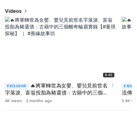
Videos
8:45
🔥將軍轉世為女嬰、嬰兒見前世名
EXCLUSIVE
EXCLUS
字落淚、富翁投胎為豬還債：古籍中的三個離
流傳的
奇輪迴實錄【#曼琪探秘】 ｜ #善緣故事坊
故事
4K views
3 months ago
5.4K vi