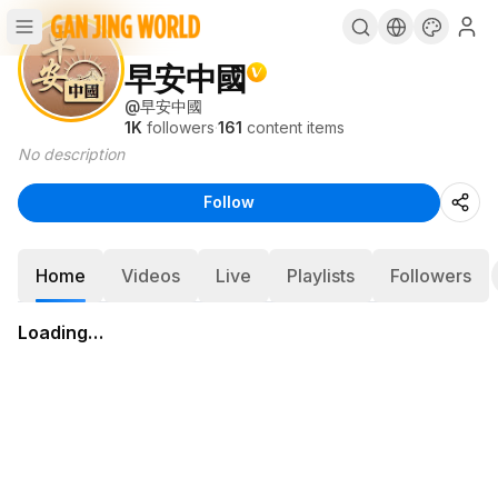
早安中國
@
早安中國
1K
followers
·
161
content items
No description
Follow
Home
Videos
Live
Playlists
Followers
Loading…