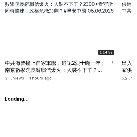
1:14:52
中共海警撞上自家軍艦，追認2烈士瞞一年；
出入
南京數學院長辭職信爆火；人裝不下了？
家供
2300+看守所同時擴建，政權危機加劇？#早
報仇？
3.1K views
11 hours ago
5.2K vi
安中國 08.06.2026
08.05
Loading…